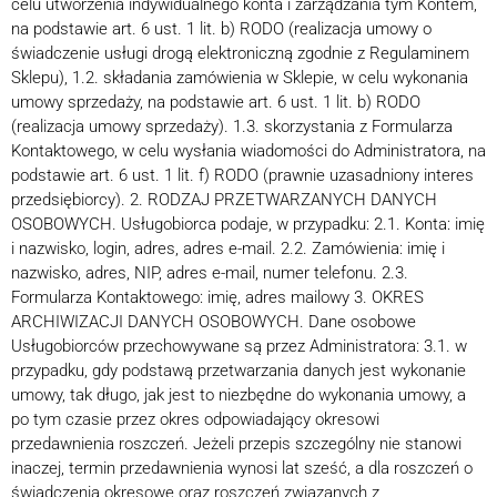
celu utworzenia indywidualnego konta i zarządzania tym Kontem,
na podstawie art. 6 ust. 1 lit. b) RODO (realizacja umowy o
świadczenie usługi drogą elektroniczną zgodnie z Regulaminem
Sklepu), 1.2. składania zamówienia w Sklepie, w celu wykonania
umowy sprzedaży, na podstawie art. 6 ust. 1 lit. b) RODO
(realizacja umowy sprzedaży). 1.3. skorzystania z Formularza
Kontaktowego, w celu wysłania wiadomości do Administratora, na
podstawie art. 6 ust. 1 lit. f) RODO (prawnie uzasadniony interes
przedsiębiorcy). 2. RODZAJ PRZETWARZANYCH DANYCH
OSOBOWYCH. Usługobiorca podaje, w przypadku: 2.1. Konta: imię
i nazwisko, login, adres, adres e-mail. 2.2. Zamówienia: imię i
nazwisko, adres, NIP, adres e-mail, numer telefonu. 2.3.
Formularza Kontaktowego: imię, adres mailowy 3. OKRES
ARCHIWIZACJI DANYCH OSOBOWYCH. Dane osobowe
Usługobiorców przechowywane są przez Administratora: 3.1. w
przypadku, gdy podstawą przetwarzania danych jest wykonanie
umowy, tak długo, jak jest to niezbędne do wykonania umowy, a
po tym czasie przez okres odpowiadający okresowi
przedawnienia roszczeń. Jeżeli przepis szczególny nie stanowi
inaczej, termin przedawnienia wynosi lat sześć, a dla roszczeń o
świadczenia okresowe oraz roszczeń związanych z