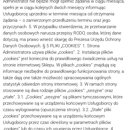
Administrator nie będzie mógł spełnić żądania w ciągu miesiąca,
spełni je w ciągu kolejnych dwóch miesięcy informując
Usługobiorcę uprzednio w terminie miesiąca od otrzymania
żądania – o zamierzonym przedłużeniu terminu oraz jego
przyczynach. 5. W przypadku stwierdzenia, że przetwarzanie
danych osobowych narusza przepisy RODO, osoba, której dane
dotyczą, ma prawo wnieść skargę do Prezesa Urzędu Ochrony
Danych Osobowych. § 5 PLIKI „COOKIES” 1. Strona
Administratora używa plików „cookies”. 2. Instalacja plików
„cookies” jest konieczna do prawidłowego świadczenia usług na
stronie internetowej Sklepu. W plikach „cookies” znajdują się
informacje niezbędne do prawidłowego funkcjonowania strony, a
także dają one także możliwość opracowywania ogólnych
statystyk odwiedzin strony internetowej. 3. W ramach strony
stosowane są dwa rodzaje plików „cookies”: „sesyjne” oraz
„stałe”. 3.1. „Cookies” „sesyjne” są plikami tymczasowymi, które
przechowywane są w urządzeniu końcowym Usługobiorcy do
czasu wylogowania (opuszczenia strony). 3.2. „Stałe” pliki
„cookies” przechowywane są w urządzeniu końcowym
Usługobiorcy przez czas określony w parametrach plików
„cookies” lub do czasu ich usunięcia przez Usługobiorcę. 4.