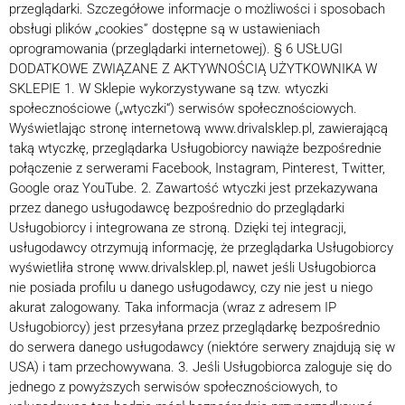
przeglądarki. Szczegółowe informacje o możliwości i sposobach
obsługi plików „cookies” dostępne są w ustawieniach
oprogramowania (przeglądarki internetowej). § 6 USŁUGI
DODATKOWE ZWIĄZANE Z AKTYWNOŚCIĄ UŻYTKOWNIKA W
SKLEPIE 1. W Sklepie wykorzystywane są tzw. wtyczki
społecznościowe („wtyczki“) serwisów społecznościowych.
Wyświetlając stronę internetową www.drivalsklep.pl, zawierającą
taką wtyczkę, przeglądarka Usługobiorcy nawiąże bezpośrednie
połączenie z serwerami Facebook, Instagram, Pinterest, Twitter,
Google oraz YouTube. 2. Zawartość wtyczki jest przekazywana
przez danego usługodawcę bezpośrednio do przeglądarki
Usługobiorcy i integrowana ze stroną. Dzięki tej integracji,
usługodawcy otrzymują informację, że przeglądarka Usługobiorcy
wyświetliła stronę www.drivalsklep.pl, nawet jeśli Usługobiorca
nie posiada profilu u danego usługodawcy, czy nie jest u niego
akurat zalogowany. Taka informacja (wraz z adresem IP
Usługobiorcy) jest przesyłana przez przeglądarkę bezpośrednio
do serwera danego usługodawcy (niektóre serwery znajdują się w
USA) i tam przechowywana. 3. Jeśli Usługobiorca zaloguje się do
jednego z powyższych serwisów społecznościowych, to