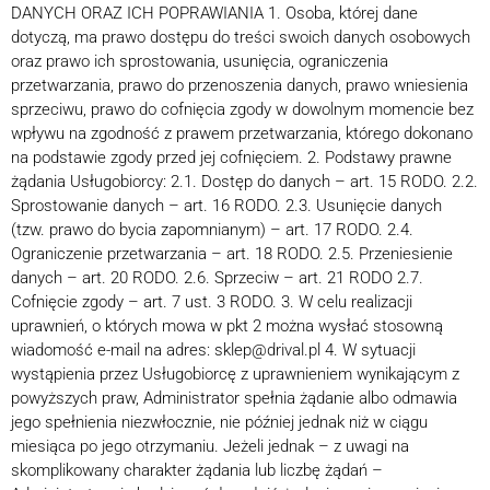
DANYCH ORAZ ICH POPRAWIANIA 1. Osoba, której dane
dotyczą, ma prawo dostępu do treści swoich danych osobowych
oraz prawo ich sprostowania, usunięcia, ograniczenia
przetwarzania, prawo do przenoszenia danych, prawo wniesienia
sprzeciwu, prawo do cofnięcia zgody w dowolnym momencie bez
wpływu na zgodność z prawem przetwarzania, którego dokonano
na podstawie zgody przed jej cofnięciem. 2. Podstawy prawne
żądania Usługobiorcy: 2.1. Dostęp do danych – art. 15 RODO. 2.2.
Sprostowanie danych – art. 16 RODO. 2.3. Usunięcie danych
(tzw. prawo do bycia zapomnianym) – art. 17 RODO. 2.4.
Ograniczenie przetwarzania – art. 18 RODO. 2.5. Przeniesienie
danych – art. 20 RODO. 2.6. Sprzeciw – art. 21 RODO 2.7.
Cofnięcie zgody – art. 7 ust. 3 RODO. 3. W celu realizacji
uprawnień, o których mowa w pkt 2 można wysłać stosowną
wiadomość e-mail na adres: sklep@drival.pl 4. W sytuacji
wystąpienia przez Usługobiorcę z uprawnieniem wynikającym z
powyższych praw, Administrator spełnia żądanie albo odmawia
jego spełnienia niezwłocznie, nie później jednak niż w ciągu
miesiąca po jego otrzymaniu. Jeżeli jednak – z uwagi na
skomplikowany charakter żądania lub liczbę żądań –