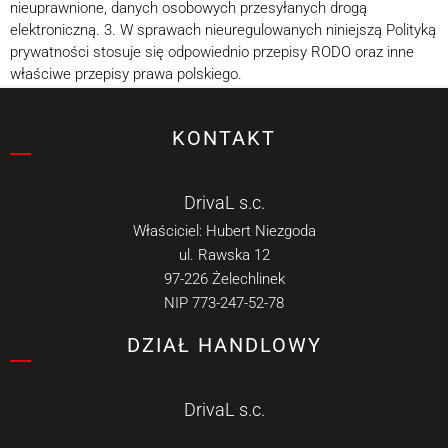
nieuprawnione, danych osobowych przesyłanych drogą
elektroniczną. 3. W sprawach nieuregulowanych niniejszą Polityką
prywatności stosuje się odpowiednio przepisy RODO oraz inne
właściwe przepisy prawa polskiego.
KONTAKT
DrivaL s.c.
Właściciel: Hubert Niezgoda
ul. Rawska 12
97-226 Żelechlinek
NIP 773-247-52-78
DZIAŁ HANDLOWY
DrivaL s.c.