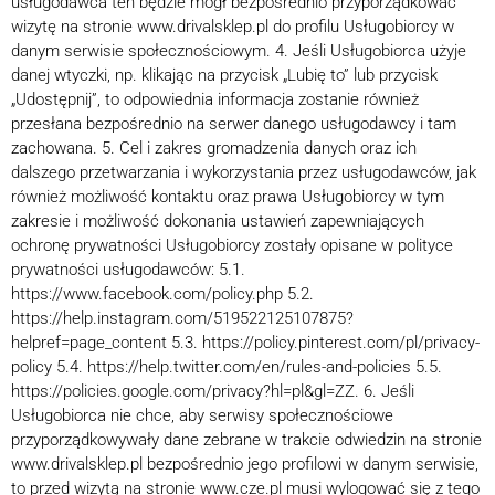
usługodawca ten będzie mógł bezpośrednio przyporządkować
wizytę na stronie www.drivalsklep.pl do profilu Usługobiorcy w
danym serwisie społecznościowym. 4. Jeśli Usługobiorca użyje
danej wtyczki, np. klikając na przycisk „Lubię to” lub przycisk
„Udostępnij”, to odpowiednia informacja zostanie również
przesłana bezpośrednio na serwer danego usługodawcy i tam
zachowana. 5. Cel i zakres gromadzenia danych oraz ich
dalszego przetwarzania i wykorzystania przez usługodawców, jak
również możliwość kontaktu oraz prawa Usługobiorcy w tym
zakresie i możliwość dokonania ustawień zapewniających
ochronę prywatności Usługobiorcy zostały opisane w polityce
prywatności usługodawców: 5.1.
https://www.facebook.com/policy.php 5.2.
https://help.instagram.com/519522125107875?
helpref=page_content 5.3. https://policy.pinterest.com/pl/privacy-
policy 5.4. https://help.twitter.com/en/rules-and-policies 5.5.
https://policies.google.com/privacy?hl=pl&gl=ZZ. 6. Jeśli
Usługobiorca nie chce, aby serwisy społecznościowe
przyporządkowywały dane zebrane w trakcie odwiedzin na stronie
www.drivalsklep.pl bezpośrednio jego profilowi w danym serwisie,
to przed wizytą na stronie www.cze.pl musi wylogować się z tego