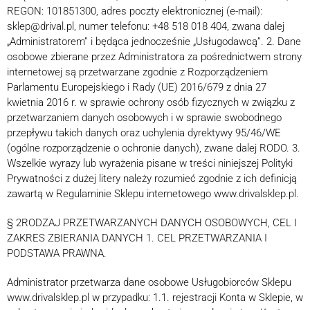
REGON: 101851300, adres poczty elektronicznej (e-mail):
sklep@drival.pl, numer telefonu: +48 518 018 404, zwana dalej
„Administratorem” i będąca jednocześnie „Usługodawcą”. 2. Dane
osobowe zbierane przez Administratora za pośrednictwem strony
internetowej są przetwarzane zgodnie z Rozporządzeniem
Parlamentu Europejskiego i Rady (UE) 2016/679 z dnia 27
kwietnia 2016 r. w sprawie ochrony osób fizycznych w związku z
przetwarzaniem danych osobowych i w sprawie swobodnego
przepływu takich danych oraz uchylenia dyrektywy 95/46/WE
(ogólne rozporządzenie o ochronie danych), zwane dalej RODO. 3.
Wszelkie wyrazy lub wyrażenia pisane w treści niniejszej Polityki
Prywatności z dużej litery należy rozumieć zgodnie z ich definicją
zawartą w Regulaminie Sklepu internetowego www.drivalsklep.pl.
§ 2RODZAJ PRZETWARZANYCH DANYCH OSOBOWYCH, CEL I
ZAKRES ZBIERANIA DANYCH 1. CEL PRZETWARZANIA I
PODSTAWA PRAWNA.
Administrator przetwarza dane osobowe Usługobiorców Sklepu
www.drivalsklep.pl w przypadku: 1.1. rejestracji Konta w Sklepie, w