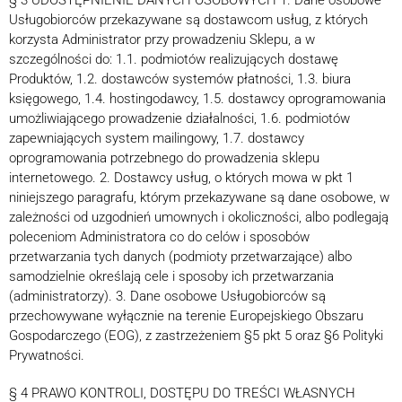
§ 3 UDOSTĘPNIENIE DANYCH OSOBOWYCH 1. Dane osobowe
Usługobiorców przekazywane są dostawcom usług, z których
korzysta Administrator przy prowadzeniu Sklepu, a w
szczególności do: 1.1. podmiotów realizujących dostawę
Produktów, 1.2. dostawców systemów płatności, 1.3. biura
księgowego, 1.4. hostingodawcy, 1.5. dostawcy oprogramowania
umożliwiającego prowadzenie działalności, 1.6. podmiotów
zapewniających system mailingowy, 1.7. dostawcy
oprogramowania potrzebnego do prowadzenia sklepu
internetowego. 2. Dostawcy usług, o których mowa w pkt 1
niniejszego paragrafu, którym przekazywane są dane osobowe, w
zależności od uzgodnień umownych i okoliczności, albo podlegają
poleceniom Administratora co do celów i sposobów
przetwarzania tych danych (podmioty przetwarzające) albo
samodzielnie określają cele i sposoby ich przetwarzania
(administratorzy). 3. Dane osobowe Usługobiorców są
przechowywane wyłącznie na terenie Europejskiego Obszaru
Gospodarczego (EOG), z zastrzeżeniem §5 pkt 5 oraz §6 Polityki
Prywatności.
§ 4 PRAWO KONTROLI, DOSTĘPU DO TREŚCI WŁASNYCH