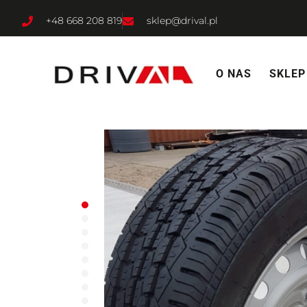
+48 668 208 819
sklep@drival.pl
O NAS
SKLEP