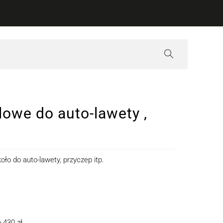
owe do auto-lawety ,
ło do auto-lawety, przyczep itp.
 430 zł