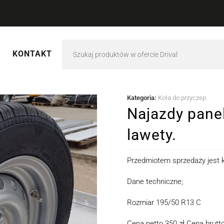
KONTAKT
Kategoria:
Koła do przyczep.
Najazdy panel
lawety.
Przedmiotem sprzedaży jest ko
Dane techniczne;
Rozmiar 195/50 R13 C
Cena netto 350 zł Cena brutto